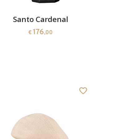
Santo Cardenal
Obis
176
€
,00