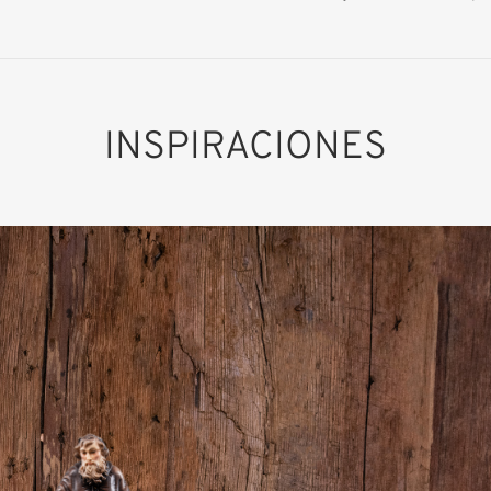
INSPIRACIONES
San Bernabé
apóstol
Añadido al carrito