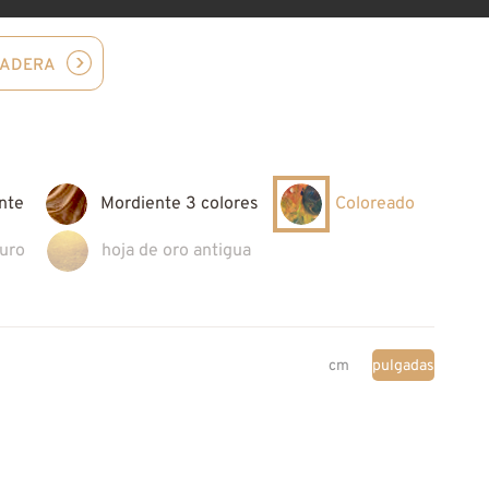
MADERA
nte
Mordiente 3 colores
Coloreado
puro
hoja de oro antigua
cm
pulgadas