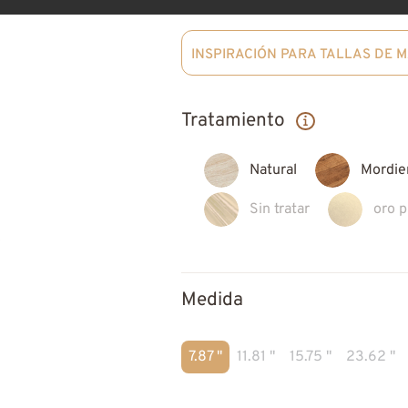
INSPIRACIÓN PARA TALLAS DE 
Tratamiento
Natural
Mordie
Sin tratar
oro 
Medida
7.87 "
11.81 "
15.75 "
23.62 "