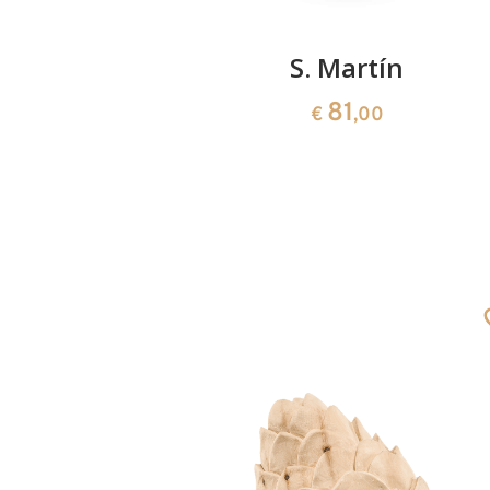
 soldado
S. Martín
81
0
€
,00