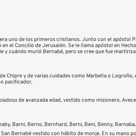
era uno de los primeros cristianos. Junto con el apóstol Pa
 en el Concilio de Jerusalén. Se le llama apóstol en Hech
de y cuándo murió Bernabé, pero se cree que fue martirizad
de Chipre y de varias cuidades como Marbella o Logroño, 
o pacificador.
iadoso de avanzada edad, vestido como misionero. Avece
aby, Barni, Berno, Bernhard, Berni, Beni, Benny, Barnaba.
San Bernabé vestido con hábito de monje. En su mano por