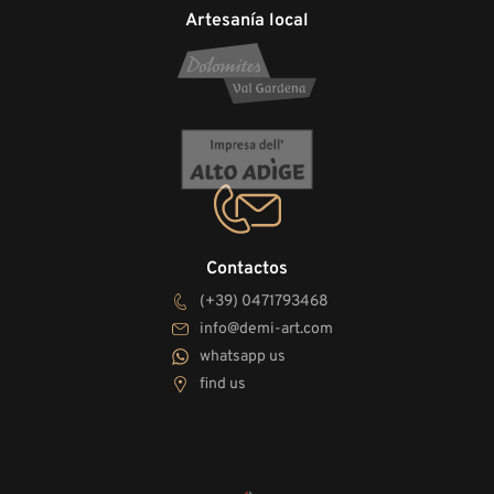
Artesanía local
Contactos
(+39) 0471793468
info@demi-art.com
whatsapp us
find us