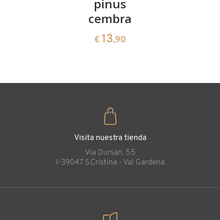
pinus
corazón
13
€
,90
cembra
de pinus
cembra
13
€
,90
35
€
,00
Visita nuestra tienda
Via Dursan, 55
l-39047 S.Cristina - Val Gardena