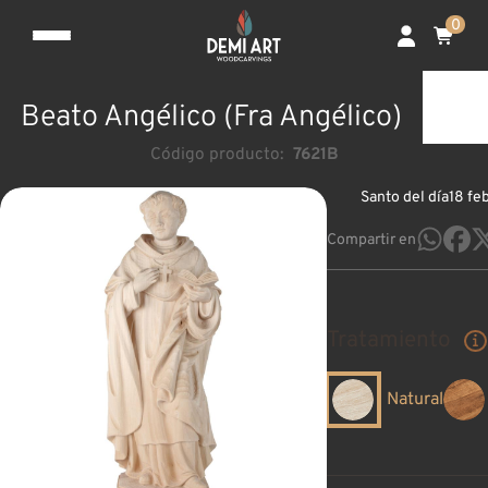
0
Beato Angélico (Fra Angélico)
Código producto:
7621B
Santo del día
18 fe
Compartir en
Tratamiento
Natural