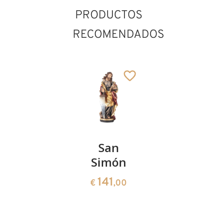
PRODUCTOS
RECOMENDADOS
Santos
San
San Eric
Cosme y
Simón
de
Damián
Suecia
141
€
,00
473
178
€
,00
€
,00