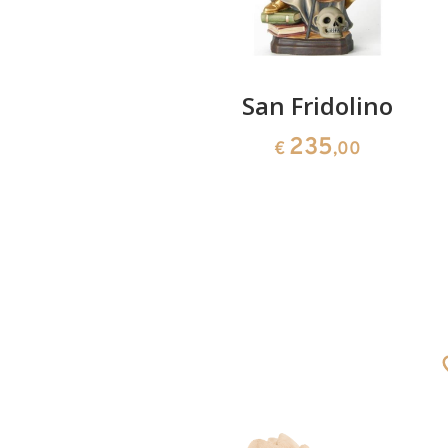
io
San Fridolino
235
0
€
,00