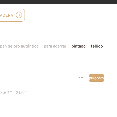
MADERA
pan de oro auténtico
para agarrar
pintado
teñido
cm
pulgadas
3.62 "
31.5 "