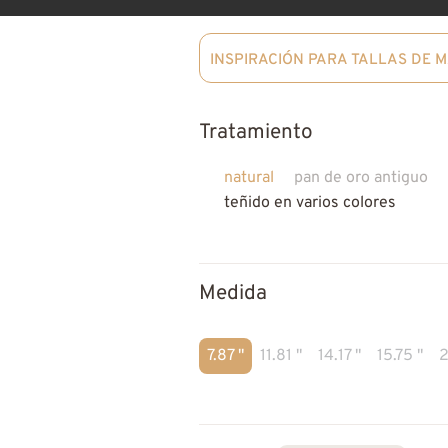
INSPIRACIÓN PARA TALLAS DE 
Tratamiento
natural
pan de oro antiguo
teñido en varios colores
Medida
7.87 "
11.81 "
14.17 "
15.75 "
2