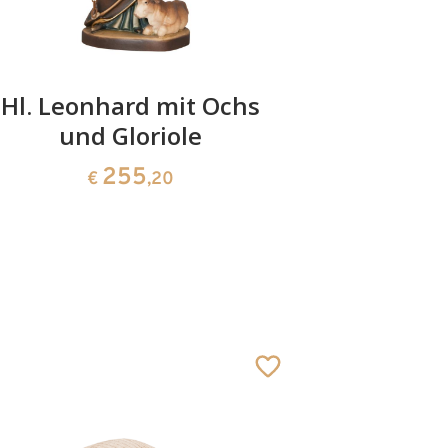
Hl. Leonhard mit Ochs
Hl. Rupe
und Gloriole
mi
255
€
,20