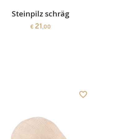
Steinpilz schräg
Wic
21
€
,00