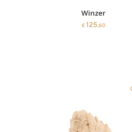
rtin
Winzer
125
0
€
,60