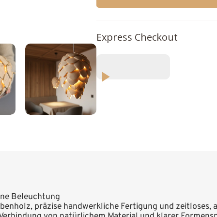
Express Checkout
pine Beleuchtung
rbenholz, präzise handwerkliche Fertigung und zeitloses, 
e Verbindung von natürlichem Material und klarer Formens