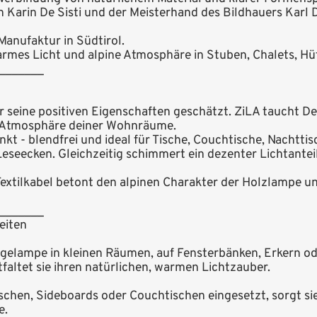
in Karin De Sisti und der Meisterhand des Bildhauers Karl 
anufaktur in Südtirol.
armes Licht und alpine Atmosphäre in Stuben, Chalets, Hü
_______
r seine positiven Eigenschaften geschätzt. ZiLA taucht D
he Atmosphäre deiner Wohnräume.
enkt - blendfrei und ideal für Tische, Couchtische, Nacht
eseecken. Gleichzeitig schimmert ein dezenter Lichtantei
extilkabel betont den alpinen Charakter der Holzlampe u
_______
eiten
gelampe in kleinen Räumen, auf Fensterbänken, Erkern od
ltet sie ihren natürlichen, warmen Lichtzauber.
schen, Sideboards oder Couchtischen eingesetzt, sorgt si
e.