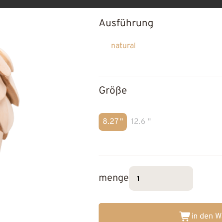
Ausführung
natural
Größe
8.27 "
12.6 "
menge
in den 