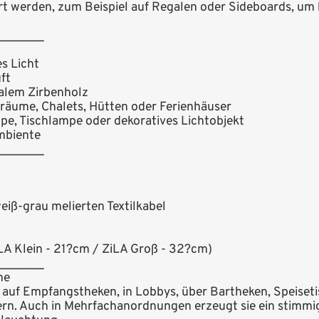
ert werden, zum Beispiel auf Regalen oder Sideboards, um
_______
es Licht
ft
nalem Zirbenholz
nräume, Chalets, Hütten oder Ferienhäuser
mpe, Tischlampe oder dekoratives Lichtobjekt
Ambiente
_______
eiß-grau melierten Textilkabel
LA Klein - 21?cm / ZiLA Groß - 32?cm)
_______
he
ZiLA
 auf Empfangstheken, in Lobbys, über Bartheken, Speiset
Hinzugefügt zum
n. Auch in Mehrfachanordnungen erzeugt sie ein stimmiges
Warenkorb