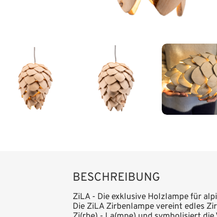
BESCHREIBUNG
ZiLA - Die exklusive Holzlampe für al
Die ZiLA Zirbenlampe vereint edles Zi
Zi(rbe) - La(mpe) und symbolisiert di