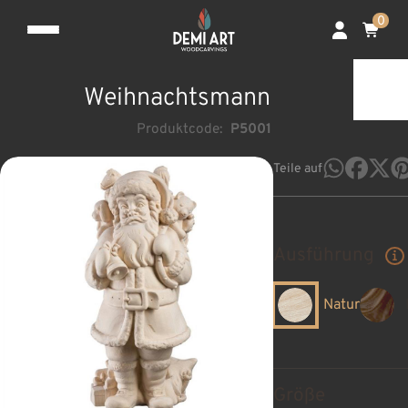
0
Weihnachtsmann
Produktcode:
P5001
Teile auf
Ausführung
Natur
Größe