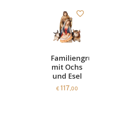
Weihnachtsbaum
Familiengruppe
Gutschei
mit
mit Ochs
100
Engel
und Esel
100
€
,00
Buch
117
€
,00
26
€
,00