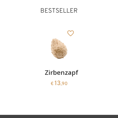
BESTSELLER
Kirschenpaar
Zirbenzapfen
Herzscha
aus
13
13
€
,90
€
,90
Zirbenho
35
€
,00