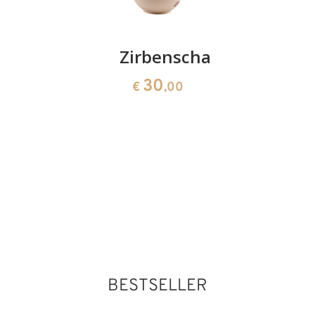
Weihnachtsbaum
Zirbenschale
Weihnac
mit
mit
30
€
,00
Engel
Engel
Glocken
Buch
26
26
€
,00
€
,00
BESTSELLER