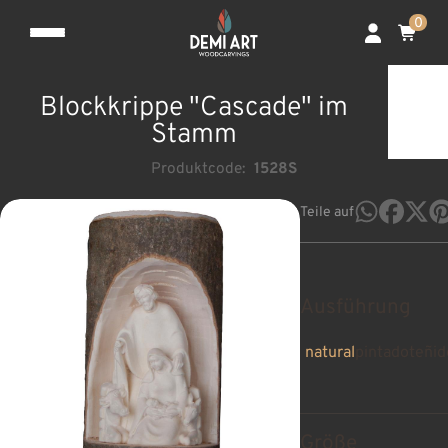
0
Blockkrippe "Cascade" im
Stamm
Produktcode:
1528S
Teile auf
Ausführung
natural
pintado
teñid
Größe