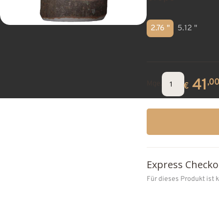
2.76 "
5.12 "
41
,0
Mge.
€
Express Checko
Für dieses Produkt ist