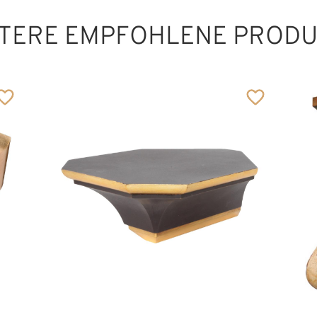
TERE EMPFOHLENE PROD
Standkonsole
einfach
Hinzugefügt zum
Warenkorb