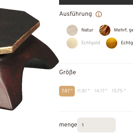
Ausführung
Natur
Mehrf. g
Echtgold
Echtg
Größe
7.87 "
11.81 "
14.17 "
15.75 "
menge