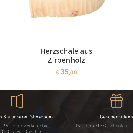
Herzschale aus
Zirbenholz
35
€
,00
n Sie unseren Showroom
Geschenkideen
s 25 - Handwerkergebiet
Das perfekte Geschenk für 
9040 Lajen - Gröden