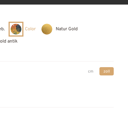
eb.
Color
Natur Gold
old antik
cm
zoll