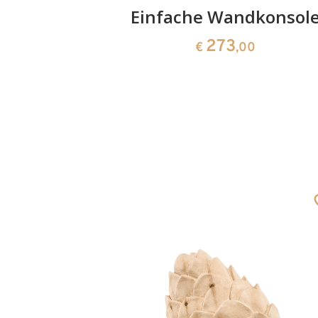
Kreuz
Einfache Wandkonsol
273
€
,00