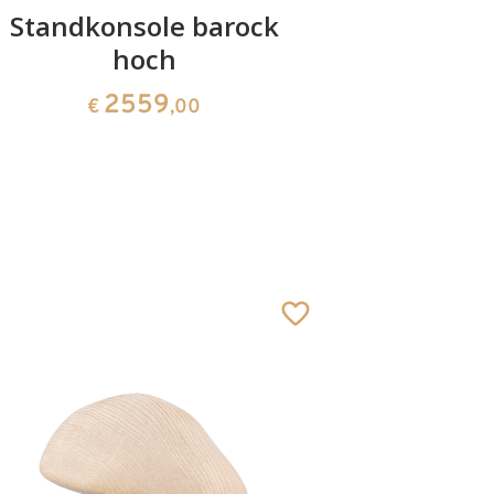
Standkonsole barock
Standko
hoch
2559
€
,00