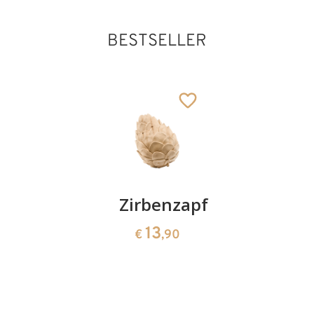
BESTSELLER
Kirschenpaar
Zirbenzapfen
Herzscha
aus
13
13
€
,90
€
,90
Zirbenho
35
€
,00