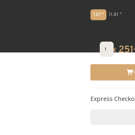
7.87 "
11.81 "
251
Mge.
€
Express Checko