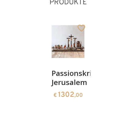
PRODUKTE
Passionsflügelaltar
Passionskrippe
Palme
Jerusalem
(für
251
€
,00
Gruppen
1302
€
,00
Flucht -
Herbergs
38
€
,00