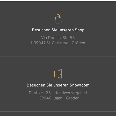
Passionsflügelaltar
Hinzugefügt zum
Warenkorb
Besuchen Sie unseren Shop
Via Dursan, Str. 55
l-39047 St. Christina - Gröden
Besuchen Sie unseren Showroom
Pontives 25 - Handwerkergebiet
l-39040 Lajen - Gröden