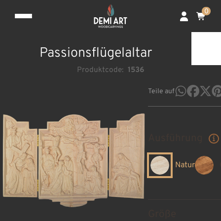
0
Passionsflügelaltar
Produktcode:
1536
Teile auf
Ausführung
Natur
Größe