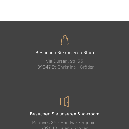
35
€
,00
Nachtwächter
Wurzelschnitzerei
Hinzugefügt zum
Warenkorb
Besuchen Sie unseren Shop
Via Dursan, Str. 55
l-39047 St. Christina - Gröden
Besuchen Sie unseren Showroom
Pontives 25 - Handwerkergebiet
l-39040 Lajen - Gröden