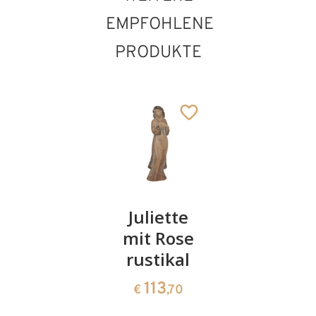
EMPFOHLENE
PRODUKTE
Frau mit
Juliette
Königsw
Rosen
mit Rose
mit
rustikal
Hellebar
189
€
,40
113
141
€
,70
€
,00