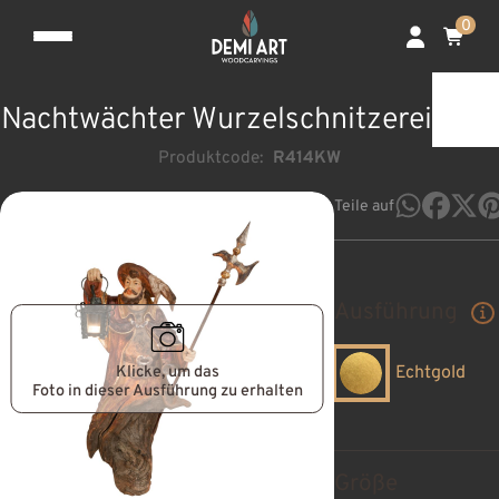
0
Nachtwächter Wurzelschnitzerei
Produktcode:
R414KW
Teile auf
Ausführung
Klicke, um das
Echtgold
Foto in dieser Ausführung zu erhalten
Größe