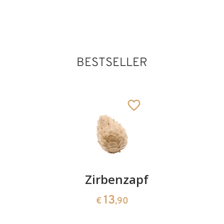
BESTSELLER
Kirschenpaar
Zirbenzapfen
Herzscha
aus
13
13
€
,90
€
,90
Zirbenho