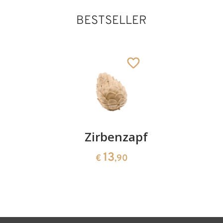
BESTSELLER
Kirschenpaar
Zirbenzapfen
Herzscha
aus
13
13
€
,90
€
,90
Zirbenho
35
€
,00