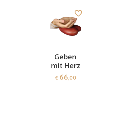
Sonne
Geben
Schütze
der
mit Herz
Hand -
Neugeborenen
Mädchen
66
€
,00
53
18
€
,00
€
,00