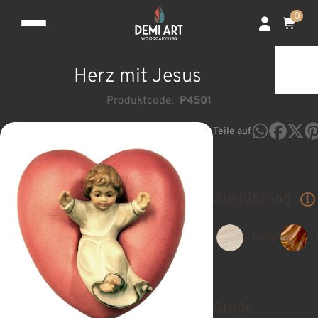
0
Herz mit Jesus
Produktcode:
P4501
Teile auf
Ausführung
Natur
Größe