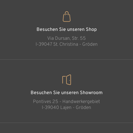
Herz mit Jesus
Hinzugefügt zum
Warenkorb
Besuchen Sie unseren Shop
Via Dursan, Str. 55
l-39047 St. Christina - Gröden
Besuchen Sie unseren Showroom
Pontives 25 - Handwerkergebiet
l-39040 Lajen - Gröden