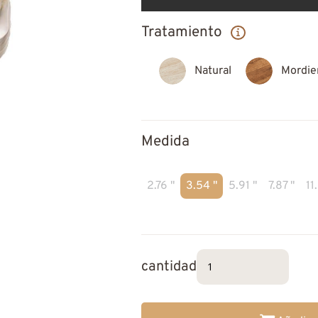
Tratamiento
Natural
Mordie
Medida
2.76 "
3.54 "
5.91 "
7.87 "
11
cantidad