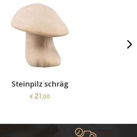
Steinpilz schräg
Krippe
21
€
,00