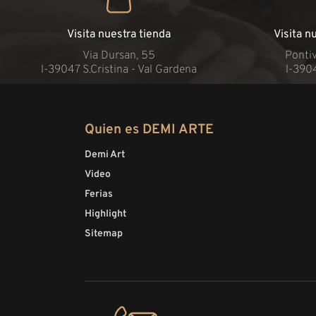
Visita nuestra tienda
Visita n
Via Dursan, 55
Pontiv
l-39047 S.Cristina - Val Gardena
l-390
Quien es DEMI ARTE
Demi Art
Video
Ferias
Highlight
Sitemap