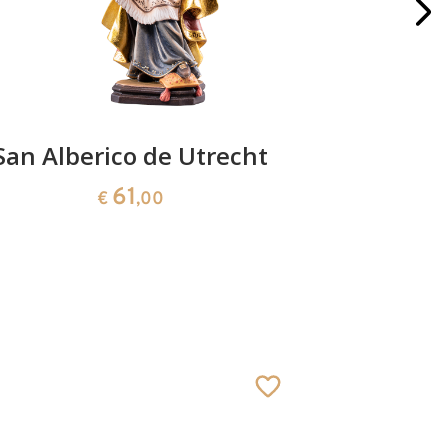
San Alberico de Utrecht
S
61
€
,00