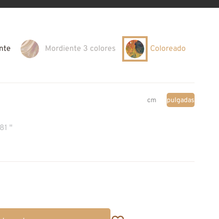
nte
Mordiente 3 colores
Coloreado
cm
pulgadas
.81 "