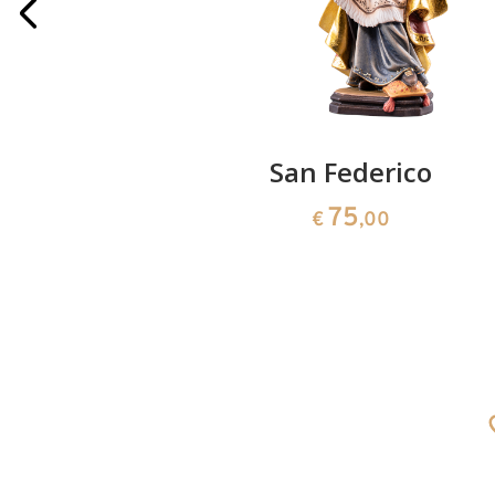
ino
San Federico
75
0
€
,00