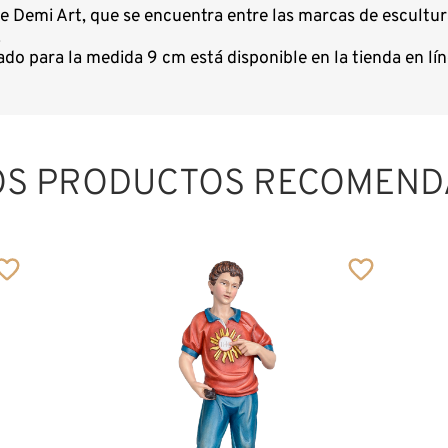
de Demi Art, que se encuentra entre las marcas de escult
.
do para la medida 9 cm está disponible en la tienda en l
Benedicto XVI
OS PRODUCTOS RECOMEND
Añadido al carrito