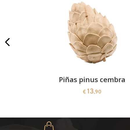
paar
Piñas pinus cembra
13
€
,90