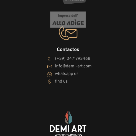
Contactos
(+39) 0471793468
info@demi-art.com
whatsapp us
find us