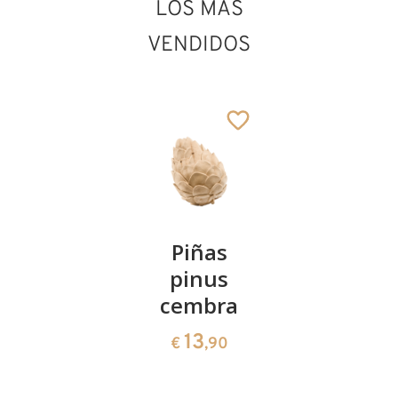
LOS MÁS
VENDIDOS
San Osvaldo
Añadido al carrito
Kirschenpaar
Piñas
Tazón de
pinus
corazón
13
€
,90
cembra
de pinus
cembra
13
€
,90
35
€
,00