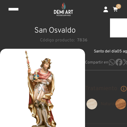
0
San Osvaldo
Código producto:
7836
Santo del día
05 ag
Compartir en
Tratamiento
Natural