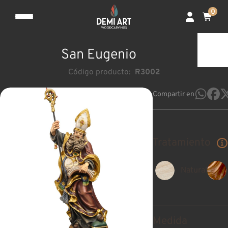
0
San Eugenio
Código producto:
R3002
Compartir en
Tratamiento
Natural
Medida