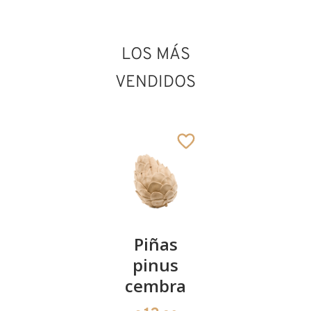
LOS MÁS
San Eugenio
VENDIDOS
Añadido al carrito
Kirschenpaar
Piñas
Tazón de
pinus
corazón
13
€
,90
cembra
de pinus
cembra