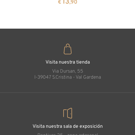
13
€
,90
35
€
,00
Visita nuestra tienda
Via Dursan, 55
l-39047 S.Cristina - Val Gardena
Visita nuestra sala de exposición