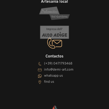
Artesanía local
Contactos
(+39) 0471793468
info@demi-art.com
whatsapp us
find us