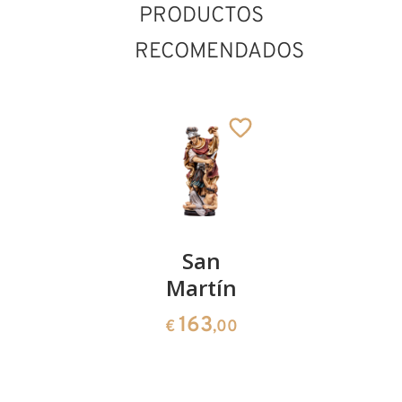
PRODUCTOS
RECOMENDADOS
San
San
San
Hilario
Martín
Evaldo
141
163
227
€
,00
€
,00
€
,00