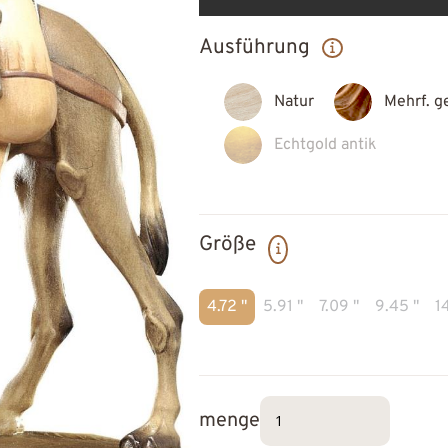
Ausführung
Natur
Mehrf. g
Echtgold antik
Größe
4.72 "
5.91 "
7.09 "
9.45 "
14
menge