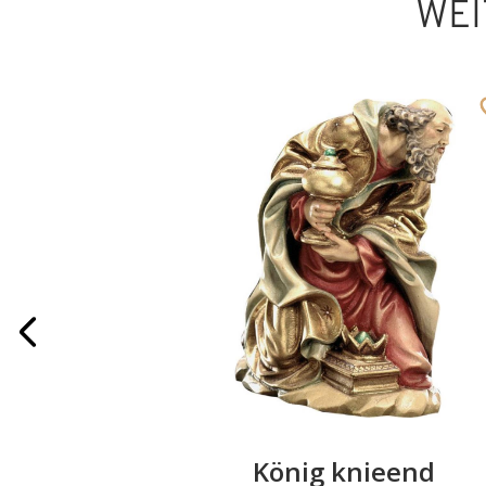
WEI
otkorb
König knieend