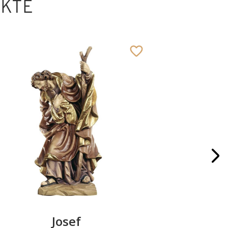
UKTE
Josef
Knieende