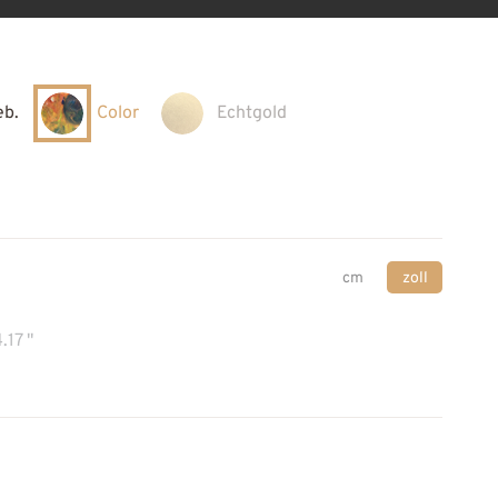
eb.
Color
Echtgold
cm
zoll
.17 "