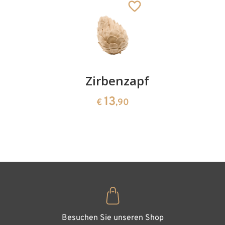
Kirschenpaar
Zirbenzapfen
Herzscha
aus
13
13
€
,90
€
,90
Zirbenho
35
€
,00
Besuchen Sie unseren Shop