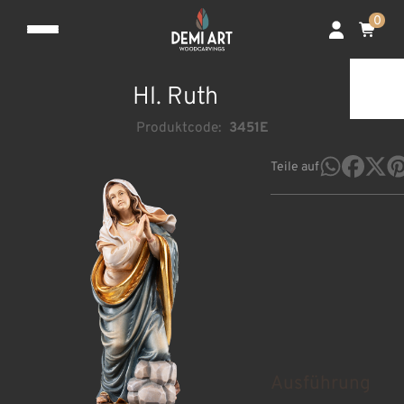
0
Hl. Ruth
Produktcode:
3451E
Teile auf
Ausführung