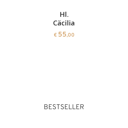
Hl.
Hl.
Hl.
Theresia
Cäcilia
Kunigun
von Avila
mit
55
€
,00
Zepter
123
€
,00
und
Buch
Hl. Ruth
Hinzugefügt zum
222
€
,00
Warenkorb
BESTSELLER