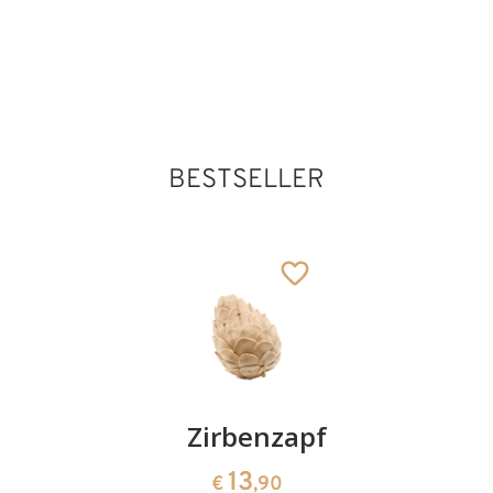
BESTSELLER
Kirschenpaar
Zirbenzapfen
Herzscha
aus
13
13
€
,90
€
,90