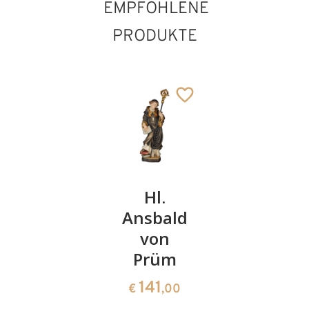
EMPFOHLENE
PRODUKTE
Hl.
Hl.
Hl.
Adelhard
Ansbald
Gallus
Hl. Rochus
mit
von
Hinzugefügt zum
178
€
,00
Warenkorb
Brotkorb
Prüm
150
141
€
,00
€
,00