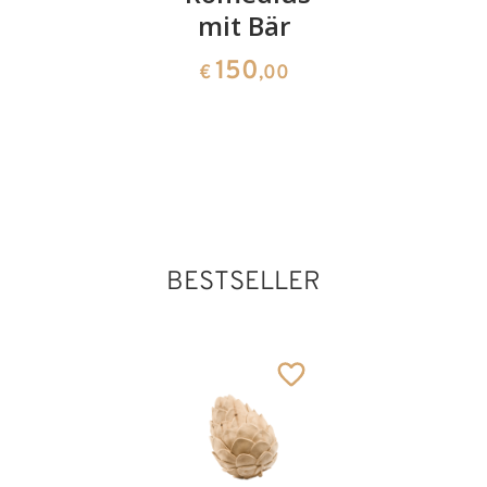
von
mit Bär
112
€
,00
Granfelden
150
€
,00
mit
Lanze
Hl. Martin von
Porres (mit
178
€
,00
dunkler Haut)
Hinzugefügt zum
Warenkorb
BESTSELLER