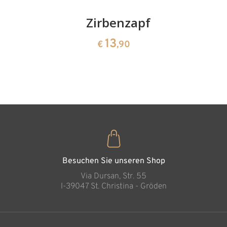
Kirschenpaar
Zirbenzapfen
Herzscha
aus
13
13
€
,90
€
,90
Zirbenho
35
€
,00
Besuchen Sie unseren Shop
Via Dursan, Str. 55
l-39047 St. Christina - Gröden