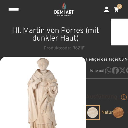
0
Hl. Martin von Porres (mit
dunkler Haut)
Produktcode:
7621F
Heiliger des Tages
03 N
Teile auf
Ausführung
Natur