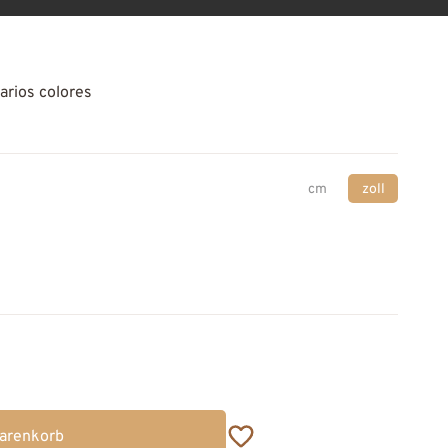
arios colores
cm
zoll
Warenkorb