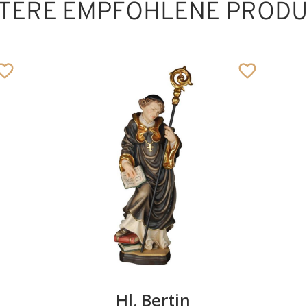
TERE EMPFOHLENE PROD
Hl. Leonhard mit
Ochs und Gloriole
Hinzugefügt zum
Warenkorb
Hl. Bertin