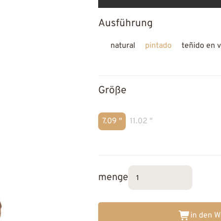
Ausführung
natural
pintado
teñido en v
Größe
7.09 "
11.02 "
menge
in den 