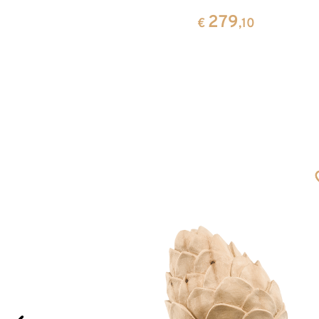
279
0
€
,10