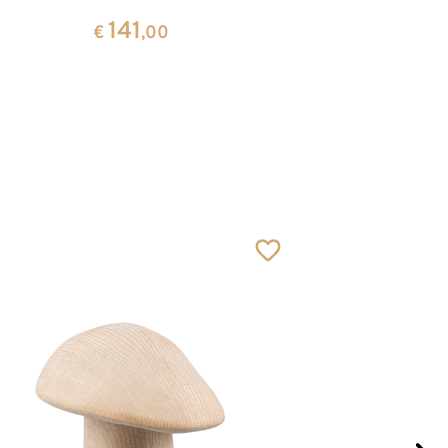
H
141
€
,00