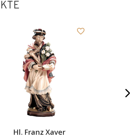
UKTE
Hl. Franz Xaver
Hl. M