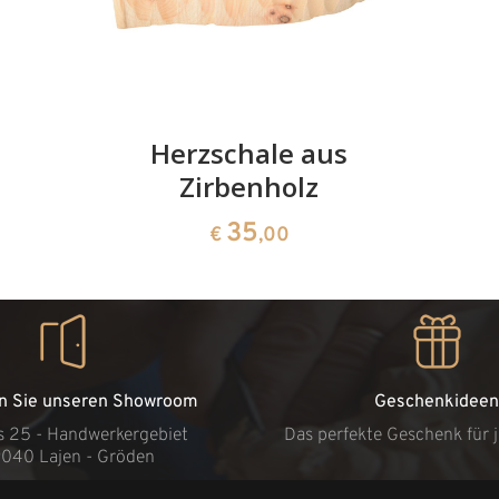
Herzschale aus
Zirbenholz
35
€
,00
n Sie unseren Showroom
Geschenkideen
s 25 - Handwerkergebiet
Das perfekte Geschenk für 
9040 Lajen - Gröden