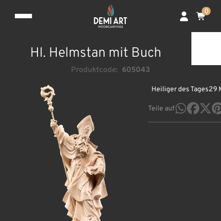
0
Hl. Helmstan mit Buch
Produktcode:
605043
Heiliger des Tages
29 
Teile auf