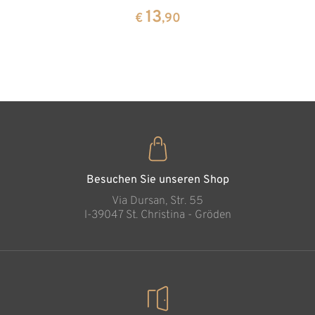
aus
13
13
€
,90
€
,90
Zirbenho
35
€
,00
Besuchen Sie unseren Shop
Via Dursan, Str. 55
l-39047 St. Christina - Gröden