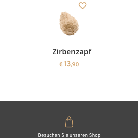
Kirschenpaar
Zirbenzapfen
Herzscha
aus
13
13
€
,90
€
,90
Zirbenho
35
€
,00
Besuchen Sie unseren Shop