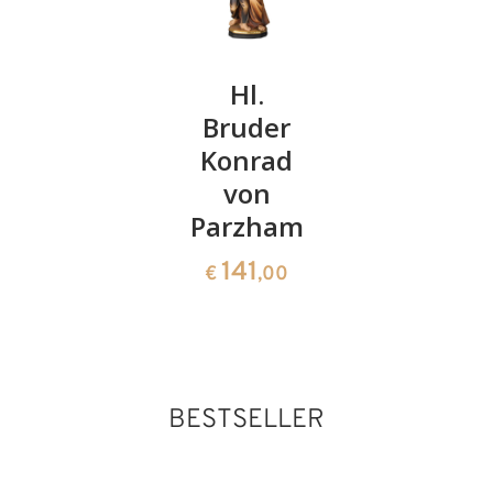
Kirche
Hinzugefügt zum
Warenkorb
Hl.
Hl.
Hl.
Zenobius
Bruder
Quirinus
von
Konrad
mit
Antiochia
von
Fahne
Parzham
141
238
€
,00
€
,00
141
€
,00
BESTSELLER