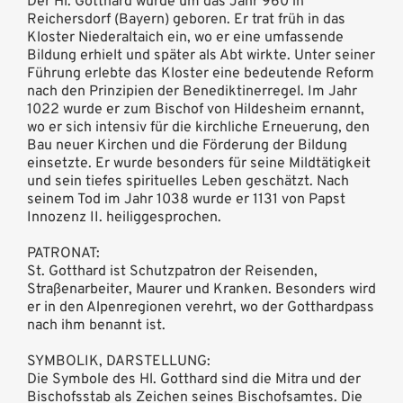
Der Hl. Gotthard wurde um das Jahr 960 in
Reichersdorf (Bayern) geboren. Er trat früh in das
Kloster Niederaltaich ein, wo er eine umfassende
Bildung erhielt und später als Abt wirkte. Unter seiner
Führung erlebte das Kloster eine bedeutende Reform
nach den Prinzipien der Benediktinerregel. Im Jahr
1022 wurde er zum Bischof von Hildesheim ernannt,
wo er sich intensiv für die kirchliche Erneuerung, den
Bau neuer Kirchen und die Förderung der Bildung
einsetzte. Er wurde besonders für seine Mildtätigkeit
und sein tiefes spirituelles Leben geschätzt. Nach
seinem Tod im Jahr 1038 wurde er 1131 von Papst
Innozenz II. heiliggesprochen.
PATRONAT:
St. Gotthard ist Schutzpatron der Reisenden,
Straßenarbeiter, Maurer und Kranken. Besonders wird
er in den Alpenregionen verehrt, wo der Gotthardpass
nach ihm benannt ist.
SYMBOLIK, DARSTELLUNG:
Die Symbole des Hl. Gotthard sind die Mitra und der
Bischofsstab als Zeichen seines Bischofsamtes. Die