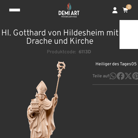
0
Hl. Gotthard von Hildesheim mit
Drache und Kirche
Produktcode:
6113D
Heiliger des Tages
05 
Teile auf