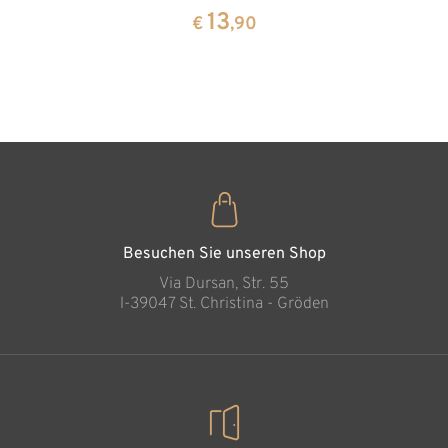
aus
13
13
€
,90
€
,90
Zirbenho
35
€
,00
Besuchen Sie unseren Shop
Via Dursan, Str. 55
l-39047 St. Christina - Gröden