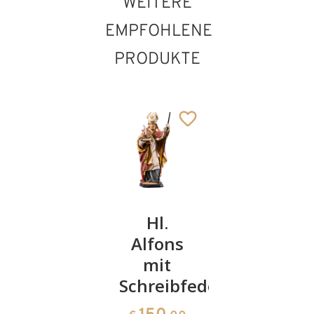
WEITERE
EMPFOHLENE
PRODUKTE
Hl. Bruno
Hl.
Hl.
Hl. Desiderius
mit
Alfons
Florian
Hinzugefügt zum
Totenkopf
mit
Warenkorb
131
€
,60
Schreibfeder
150
€
,00