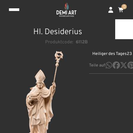
0
Hl. Desiderius
Produktcode:
6112B
Heiliger des Tages
23 
Teile auf