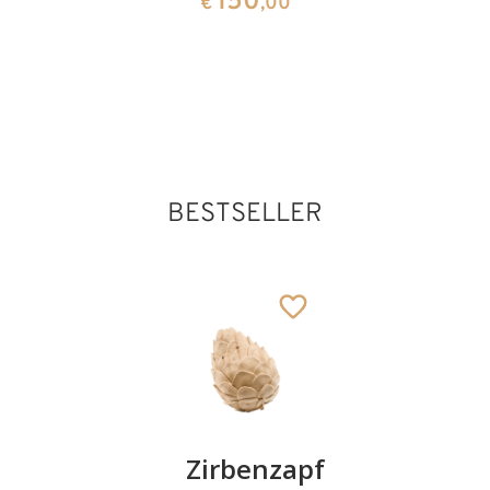
150
€
,00
BESTSELLER
Kirschenpaar
Zirbenzapfen
Herzscha