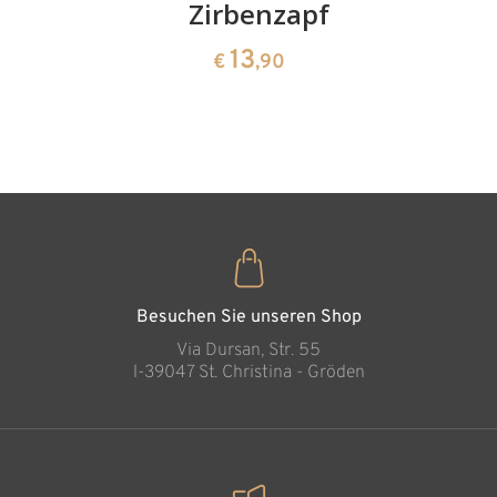
Kirschenpaar
Zirbenzapfen
Herzscha
aus
13
13
€
,90
€
,90
Zirbenho
35
€
,00
Besuchen Sie unseren Shop
Via Dursan, Str. 55
l-39047 St. Christina - Gröden