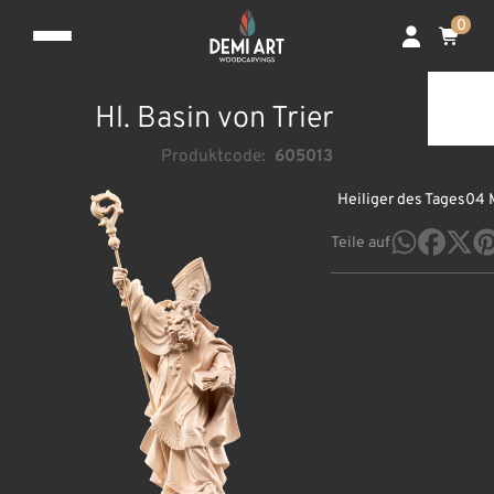
0
Hl. Basin von Trier
Produktcode:
605013
Heiliger des Tages
04 
Teile auf