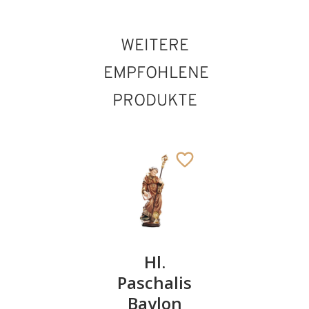
WEITERE
EMPFOHLENE
PRODUKTE
Hl. Basin von Trier
Hinzugefügt zum
Hl. Josef
Hl.
Hl. Julian
Warenkorb
mit Kind
Paschalis
von Le
und
Baylon
Mans