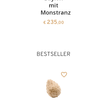
Winkel
mit
mit Buch
Monstranz
794
141
€
,00
€
,00
235
€
,00
BESTSELLER