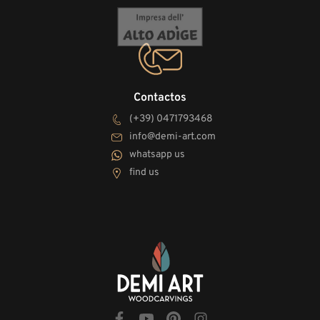
Contactos
(+39) 0471793468
info@demi-art.com
whatsapp us
find us