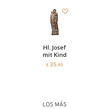
San Juan
Hl. Josef
San
Clímaco
mit Kind
Burcardo
con cáliz
235
35
€
,00
€
,90
y ostia
150
€
,00
LOS MÁS