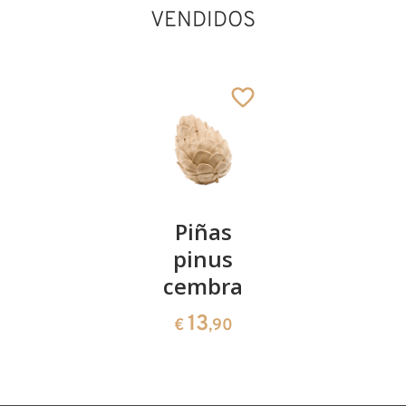
VENDIDOS
Kirschenpaar
Piñas
Tazón de
Juan
pinus
corazón
13
Añadido al carrito
€
,90
cembra
de pinus
cembra
13
€
,90
35
€
,00