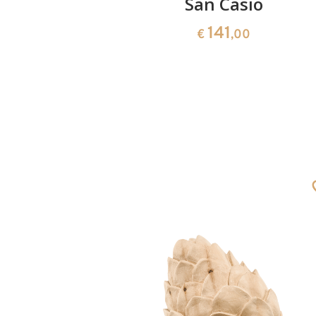
erto
San Casio
141
0
€
,00