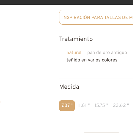
INSPIRACIÓN PARA TALLAS DE 
Tratamiento
natural
pan de oro antiguo
teñido en varios colores
Medida
7.87 "
11.81 "
15.75 "
23.62 "