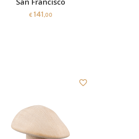
San Francisco
Hl. Ric
141
€
,00