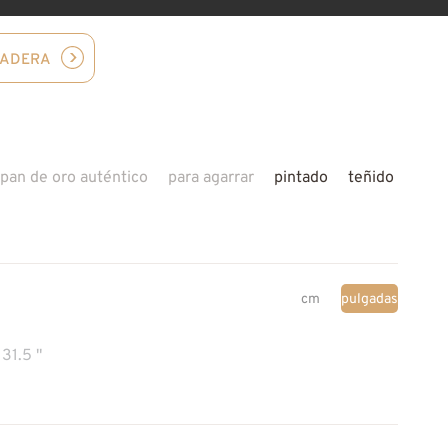
MADERA
pan de oro auténtico
para agarrar
pintado
teñido
cm
pulgadas
31.5 "