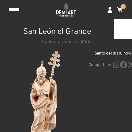
0
San León el Grande
Código producto:
6155
Santo del día
10 nov
Compartir en