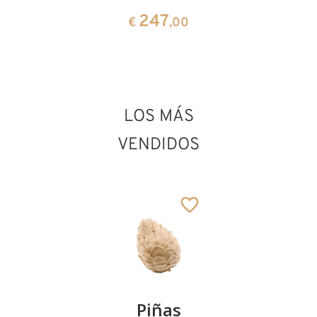
143
€
,00
90
247
€
,00
€
,00
LOS MÁS
VENDIDOS
Kirschenpaar
Piñas
Tazón de