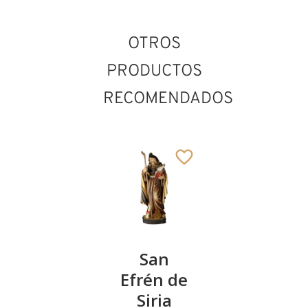
OTROS
PRODUCTOS
RECOMENDADOS
San León el
S.
San
San
Grande
Añadido al carrito
Santiago
Efrén de
Tarcisio
sentando
Siria