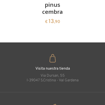
pinus
corazón
13
€
,90
cembra
de pinus
cembra
13
€
,90
35
€
,00
Visita nuestra tienda
Via Dursan, 55
l-39047 S.Cristina - Val Gardena