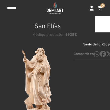
0
San Elías
Código producto:
6928E
Santo del día
20 j
Compartir en