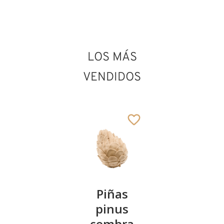
LOS MÁS
VENDIDOS
Kirschenpaar
Piñas
Tazón de
pinus
corazón
13
€
,90
cembra
de pinus