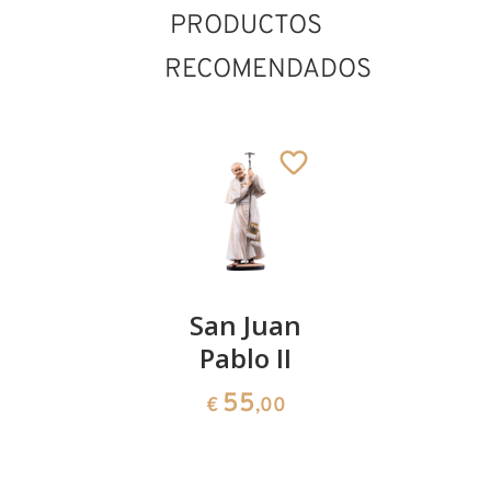
PRODUCTOS
RECOMENDADOS
San
San Juan
San
Nicolás
Pablo II
Benigno
San Elías
de Dijón
Añadido al carrito
66
55
€
,00
€
,00
227
€
,00