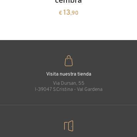
cembra
13
€
,90
35
€
,00
Visita nuestra tienda
Via Dursan, 55
l-39047 S.Cristina - Val Gardena