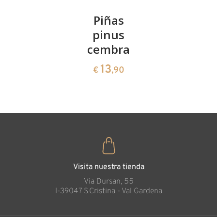
Kirschenpaar
Piñas
Tazón de
pinus
corazón
13
€
,90
cembra
de pinus
cembra
13
€
,90
35
€
,00
Visita nuestra tienda
Via Dursan, 55
l-39047 S.Cristina - Val Gardena