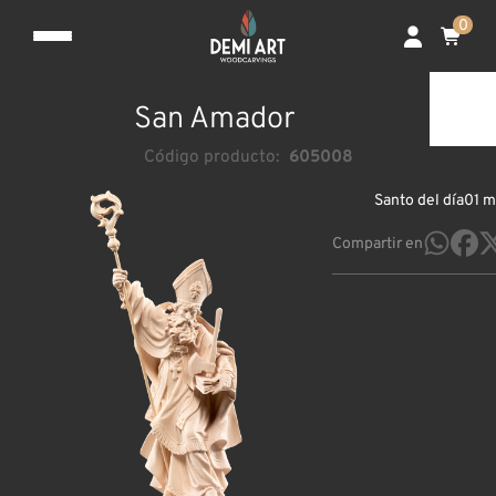
0
San Amador
Código producto:
605008
Santo del día
01 m
Compartir en