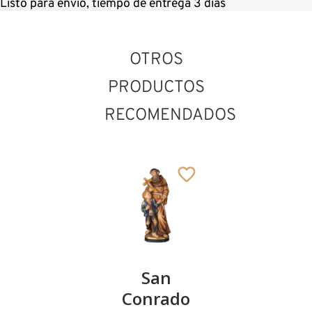
Listo para envío, tiempo de entrega 3 días
OTROS
PRODUCTOS
RECOMENDADOS
San Amador
San
San
San
Añadido al carrito
Everardo
Conrado
Marcelo I