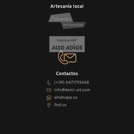
Artesanía local
Contactos
(+39) 0471793468
info@demi-art.com
whatsapp us
find us