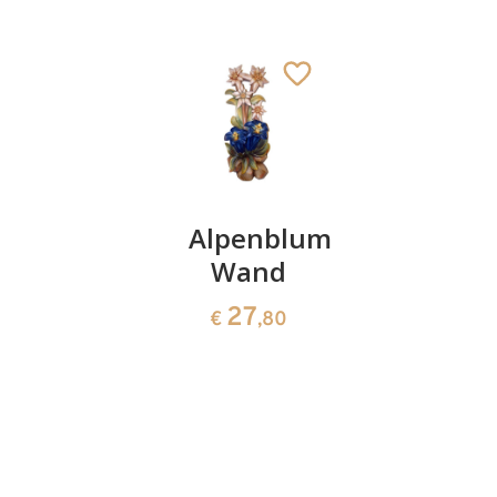
Paisaje
Alpenblume
Ramo de
sin
Wand
flores
marco
con
27
€
,80
peana
108
€
,00
64
€
,00