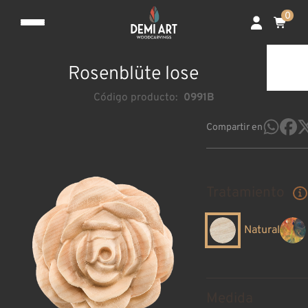
0
Rosenblüte lose
Código producto:
0991B
Compartir en
Tratamiento
Natural
Medida