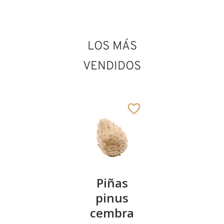
LOS MÁS
VENDIDOS
Kirschenpaar
Piñas
Tazón de
pinus
corazón
13
€
,90
cembra
de pinus