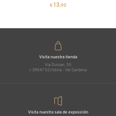
cembra
13
€
,90
35
€
,00
Rosenblüte lose
Añadido al carrito
Visita nuestra tienda
Via Dursan, 55
l-39047 S.Cristina - Val Gardena
Visita nuestra sala de exposición