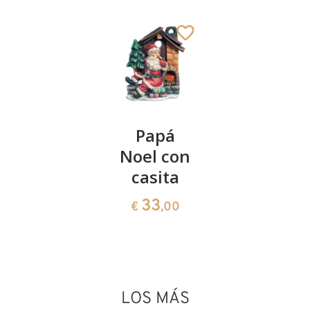
Papá
Papá
Papá
Noel con
Noel con
Noel con
cesta y
casita
libro y
farol
árbol
33
€
,00
33
33
€
,00
€
,00
LOS MÁS