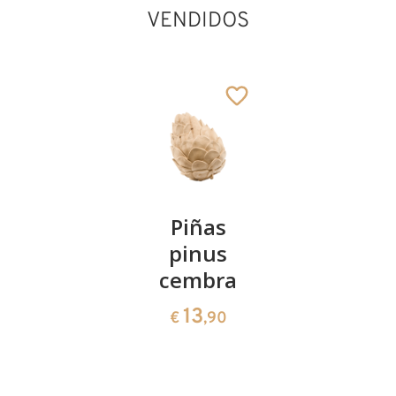
VENDIDOS
Kirschenpaar
Piñas
Tazón de
Papá Noel con
pinus
corazón
libro y árbol
13
€
,90
Añadido al carrito
cembra
de pinus
cembra
13
€
,90
35
€
,00