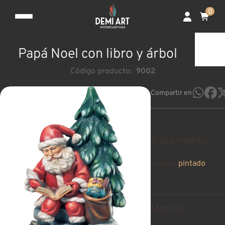
0
Papá Noel con libro y árbol
Código producto:
9002
Compartir en
Tratamiento
natural
pintado
Medida