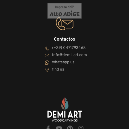
Contactos
(+39) 0471793468
info@demi-art.com
whatsapp us
find us