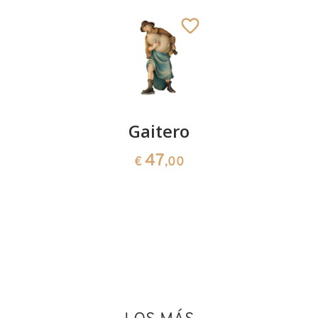
Grupo de
Gaitero
Sagrada
perros
familia 4
47
€
,00
piezas
24
€
,50
130
€
,00