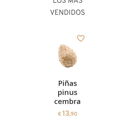
LOS MÁS
VENDIDOS
Oveja con
abrevadero
Añadido al carrito
Kirschenpaar
Piñas
Tazón de
pinus
corazón
13
€
,90
cembra
de pinus
cembra
13
€
,90
35
€
,00