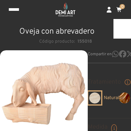
0
Oveja con abrevadero
Código producto:
155018
Compartir en
Tratamiento
Natural
Medida