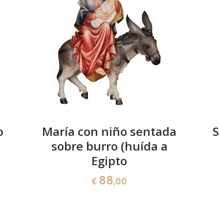
María sentada con
niño (huída a
Egipto)
Añadido al carrito
o
María con niño sentada
S
sobre burro (huída a
Egipto
88
€
,00