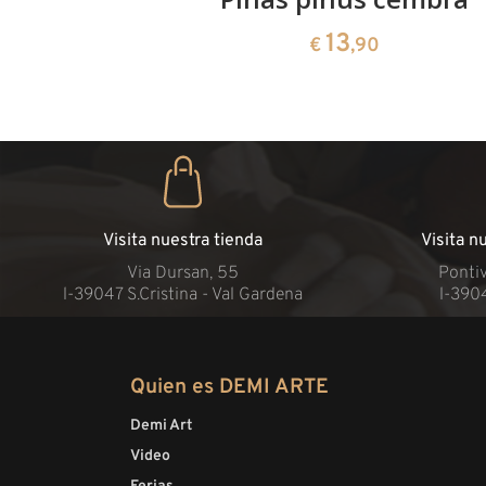
13
€
,90
Visita nuestra tienda
Visita n
Via Dursan, 55
Pontiv
l-39047 S.Cristina - Val Gardena
l-390
Quien es DEMI ARTE
Demi Art
Video