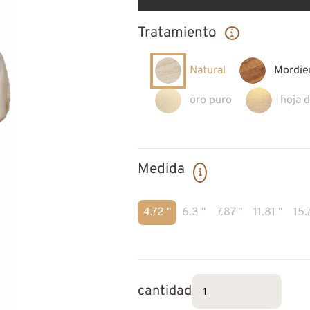
Tratamiento
Natural
Mordie
oro puro
hoja 
Medida
4.72 "
6.3 "
7.87 "
11.81 "
15.
cantidad