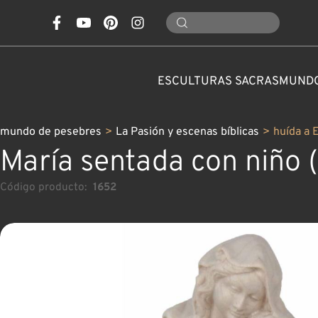
ESCULTURAS SACRAS
MUNDO
mundo de pesebres
>
La Pasión y escenas bíblicas
>
huída a 
María sentada con niño (
Código producto:
1652
PARA OCASIONES
TALLAS DE MADERA
HE
PIÑAS, SETAS, FLORES
PESEBRES CLÁSICOS
SANTOS Y PATRONOS
ESPECIALES
ANIMALES
PERSONALIZADAS
DECORACIÓN DE NA
PESEBRES MODE
NATURALEZA
ÁNGELES
JARRAS