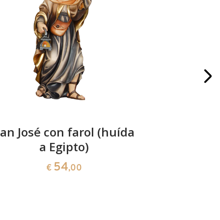
an José con farol (huída
Huída a
a Egipto)
sob
54
€
,00