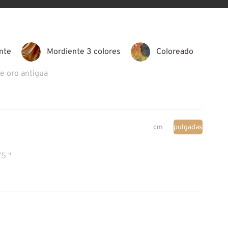
nte
Mordiente 3 colores
Coloreado
de oro antigua
cm
pulgadas
75 "