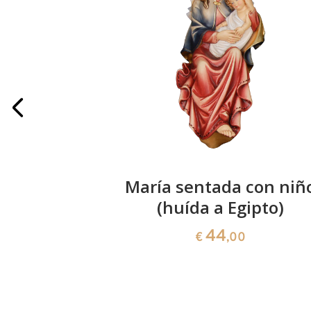
 (huída a
María sentada con niñ
)
(huída a Egipto)
44
€
,00