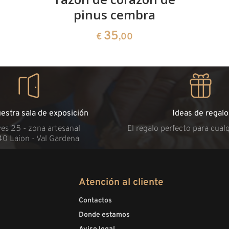
pinus cembra
35
€
,00
uestra sala de exposición
Ideas de regalo
es 25 - zona artesanal
El regalo perfecto para cual
40 Laion - Val Gardena
Atención al cliente
Contactos
Donde estamos