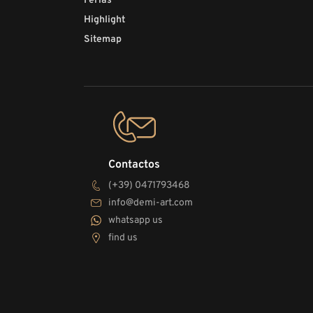
Ferias
Highlight
Sitemap
Contactos
(+39) 0471793468
info@demi-art.com
whatsapp us
find us