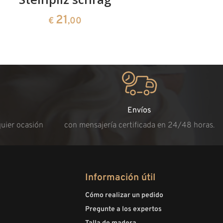
21
€
,00
Envíos
quier ocasión
con mensajería certificada en 24/48 horas.
Información útil
Cómo realizar un pedido
Pregunte a los expertos