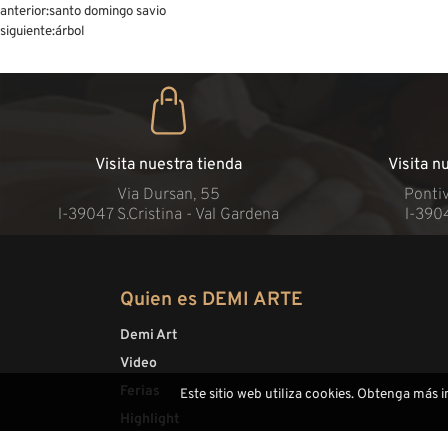
anterior:
santo domingo savio
siguiente:
árbol
Visita nuestra tienda
Visita n
Via Dursan, 55
Pontiv
l-39047 S.Cristina - Val Gardena
l-390
Quien es DEMI ARTE
Demi Art
Video
Ferias
Este sitio web utiliza cookies. Obtenga más 
Highlight
Sitemap