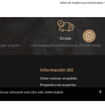
tallas de madera personalizadas
Envíos
quier ocasión
con mensajería certificada en 24/48 horas.
Información útil
Cómo realizar un pedido
Pregunte a los expertos
x
Talla de madera
ntinuar utilizando este sitio web, usted acepta