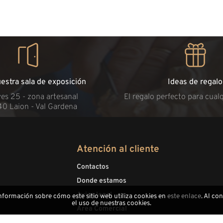
uestra sala de exposición
Ideas de regalo
es 25 - zona artesanal
El regalo perfecto para cual
40 Laion - Val Gardena
Atención al cliente
Contactos
Donde estamos
Aviso legal
información sobre cómo este sitio web utiliza cookies en
este enlace
. Al co
el uso de nuestras cookies.
Área Comercial
Área de distribuidores