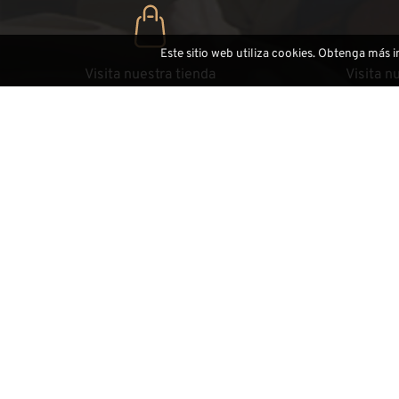
Este sitio web utiliza cookies. Obtenga más 
Visita nuestra tienda
Visita n
Via Dursan, 55
Pontiv
l-39047 S.Cristina - Val Gardena
l-390
Quien es DEMI ARTE
Demi Art
Video
Ferias
Highlight
Sitemap