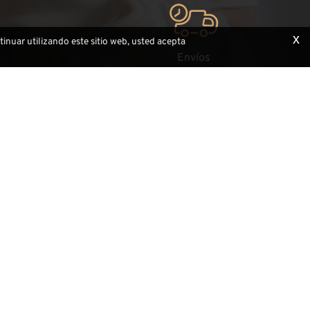
x
ntinuar utilizando este sitio web, usted acepta
Envíos
quier ocasión
con mensajería certificada en 24/48 horas.
Información útil
Cómo realizar un pedido
Pregunte a los expertos
Talla de madera