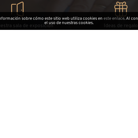
información sobre cómo este sitio web utiliza cookies en
este enlace
. Al co
el uso de nuestras cookies.
uestra sala de exposición
Ideas de regalo
es 25 - zona artesanal
El regalo perfecto para cual
40 Laion - Val Gardena
Atención al cliente
Contactos
Donde estamos
Aviso legal
Área Comercial
Área de distribuidores