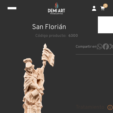
0
San Florián
Código producto:
6300
Compartir en
Tratamiento