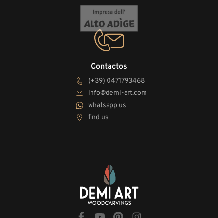
Contactos
(+39) 0471793468
info@demi-art.com
whatsapp us
find us