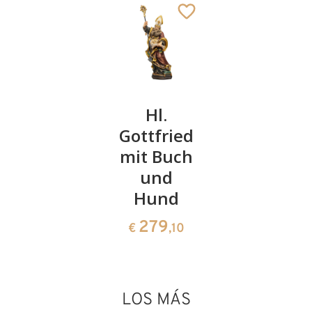
San
Hl.
San
Calixto I
Gottfried
Pedro
mit Buch
141
55
€
,00
€
,00
und
San Florián
Hund
Añadido al carrito
279
€
,10
LOS MÁS