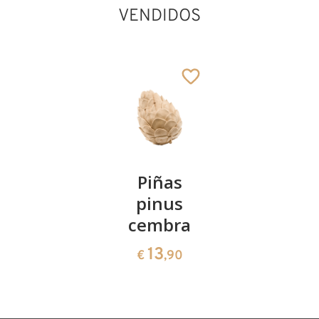
VENDIDOS
Kirschenpaar
Piñas
Tazón de
pinus
corazón
13
€
,90
cembra
de pinus
cembra
13
€
,90
35
€
,00