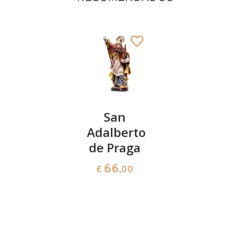
San
San
San
Francisco
Adalberto
Calixto I
San Burcardo con
Marto
de Praga
141
cáliz y ostia
€
,00
Añadido al carrito
35
66
€
,90
€
,00