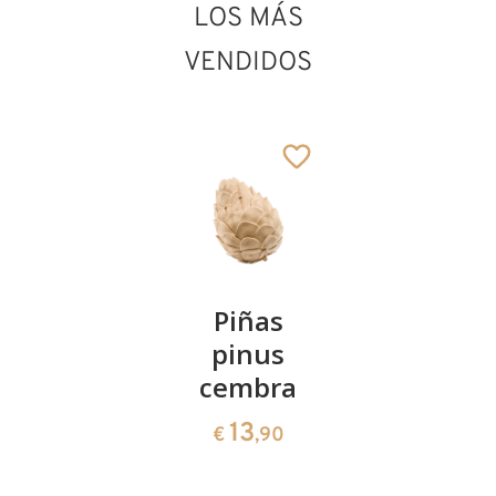
LOS MÁS
VENDIDOS
Kirschenpaar
Piñas
Tazón de
pinus
corazón
13
€
,90
cembra
de pinus
cembra
13
€
,90
35
€
,00