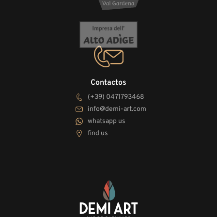
Contactos
(+39) 0471793468
info@demi-art.com
whatsapp us
find us