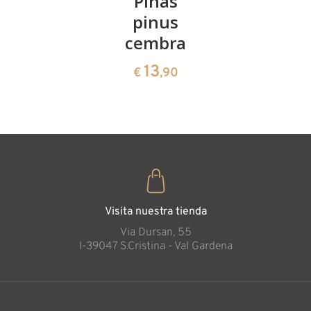
Kirschenpaar
Piñas
Tazón de
pinus
corazón
13
€
,90
cembra
de pinus
cembra
13
€
,90
35
€
,00
Visita nuestra tienda
Via Dursan, 55
l-39047 S.Cristina - Val Gardena