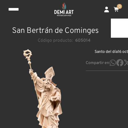
0
San Bertrán de Cominges
Código producto:
605014
Santo del día
16 oc
Compartir en