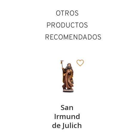
OTROS
PRODUCTOS
RECOMENDADOS
San
San
Hl.
San Bertrán de
Cominges
Lorenzo
Irmund
Gottfried
Añadido al carrito
de Julich
mit Buch
88
€
,00