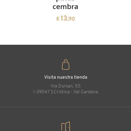
13
€
,90
cembra
de pinus
cembra
13
€
,90
35
€
,00
Piscis
Añadido al carrito
Visita nuestra tienda
Via Dursan, 55
l-39047 S.Cristina - Val Gardena