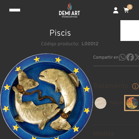
0
Piscis
Código producto:
L00012
Compartir en
Tratamiento
Natural
Medida