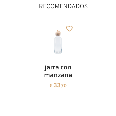
RECOMENDADOS
Guardia
jarra con
Paisaje
real con
manzana
con
alabarda
marco
33
€
,70
222
251
€
,00
€
,00