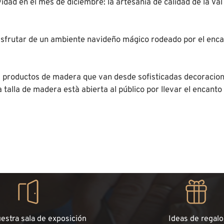
dad en el mes de diciembre: la artesanía de calidad de la Va
isfrutar de un ambiente navideño mágico rodeado por el enca
os productos de madera que van desde sofisticadas decoracio
 talla de madera està abierta al público por llevar el encanto
uestra sala de exposición
Ideas de regalo