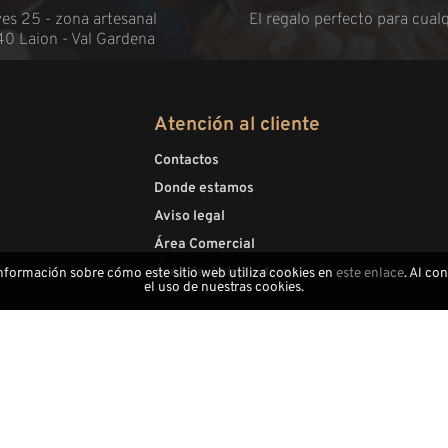
es 25 - zona artesanal
El regalo perfecto para cual
40 Laion - Val Gardena
Atención al cliente
Contactos
Donde estamos
Aviso legal
Área Comercial
Área de distribuidores
información sobre cómo este sitio web utiliza cookies en
este enlace
. Al co
el uso de nuestras cookies.