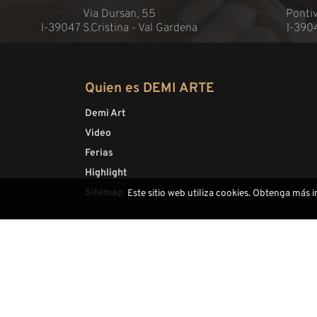
Via Dursan, 55
Pontiv
l-39047 S.Cristina - Val Gardena
l-390
Quien es DEMI ARTE
Demi Art
Video
Ferias
Highlight
Sitemap
Este sitio web utiliza cookies. Obtenga más 