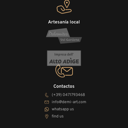
Artesanía local
Contactos
(+39) 0471793468
info@demi-art.com
whatsapp us
find us