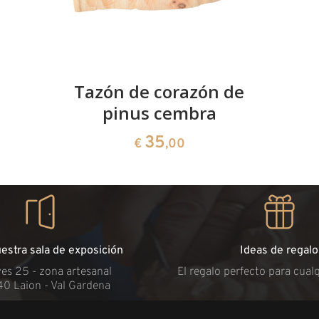
Tazón de corazón de
pinus cembra
35
€
,00
uestra sala de exposición
Ideas de regalo
es 25 - zona artesanal
El regalo perfecto para cual
40 Laion - Val Gardena