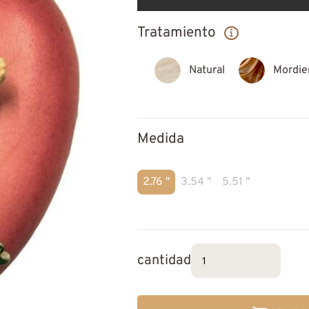
Tratamiento
Natural
Mordie
Medida
2.76 "
3.54 "
5.51 "
cantidad