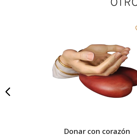
OTR
e la fe
Donar con corazón