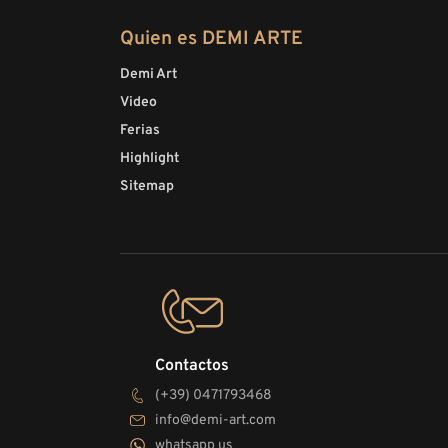
Quien es DEMI ARTE
Demi Art
Video
Ferias
Highlight
Sitemap
Contactos
(+39) 0471793468
info@demi-art.com
whatsapp us