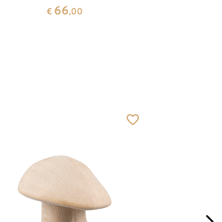
geborg
66
€
,00