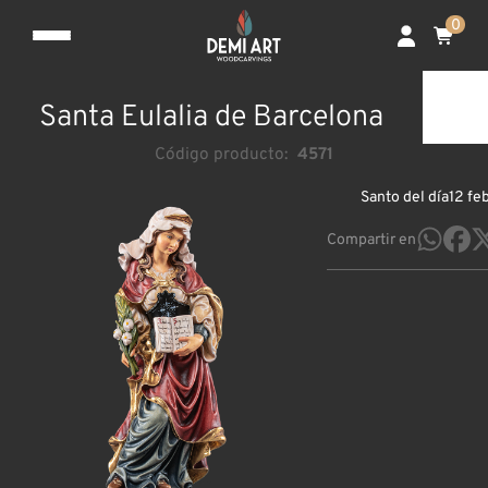
0
Santa Eulalia de Barcelona
Código producto:
4571
Santo del día
12 fe
Compartir en