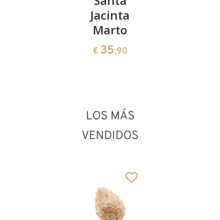
Santa
Santa
Santa
Lea de
Jacinta
Isabel
Roma
Marto
132
€
,00
235
35
€
,00
€
,90
Santa Eulalia de
Barcelona
Añadido al carrito
LOS MÁS
VENDIDOS