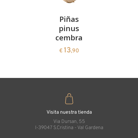
Kirschenpaar
Piñas
Tazón de
pinus
corazón
13
€
,90
cembra
de pinus
cembra
13
€
,90
35
€
,00
Visita nuestra tienda
Via Dursan, 55
l-39047 S.Cristina - Val Gardena