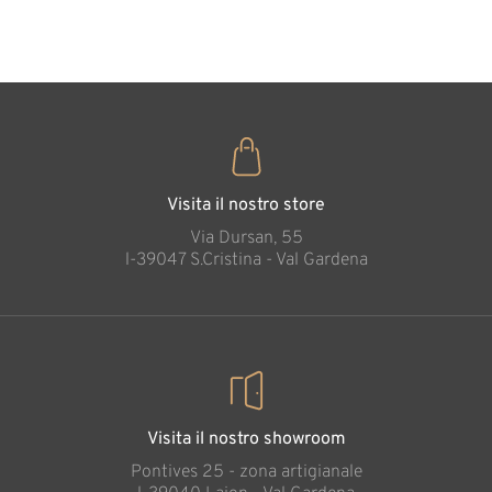
35
€
,00
Visita il nostro store
Via Dursan, 55
l-39047 S.Cristina - Val Gardena
Visita il nostro showroom
Pontives 25 - zona artigianale