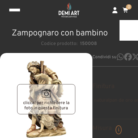
0
Zampognaro con bambino
Codice prodotto:
150008
Condividi su
Finitura
natural
pan de oro a
clicca! per richiedere la
foto in questa finitura
Misura