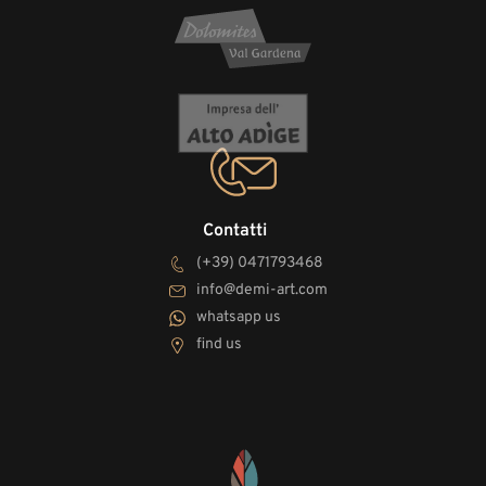
Contatti
(+39) 0471793468
info@demi-art.com
whatsapp us
find us