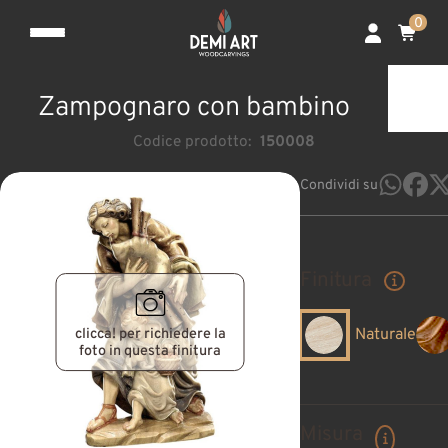
0
Zampognaro con bambino
Codice prodotto:
150008
Condividi su
Finitura
clicca! per richiedere la
Naturale
foto in questa finitura
Misura