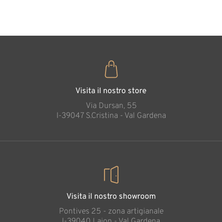
35
€
,00
Visita il nostro store
Via Dursan, 55
l-39047 S.Cristina - Val Gardena
Visita il nostro showroom
Pontives 25 - zona artigianale
l-39040 Laion - Val Gardena