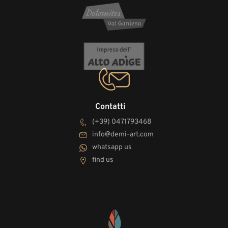
Contatti
(+39) 0471793468
info@demi-art.com
whatsapp us
find us