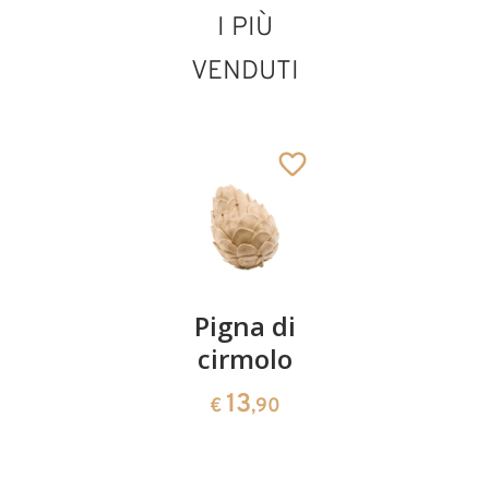
I PIÙ
VENDUTI
Zampognaro con
bambino
Aggiunto al carrello
Coppia
Pigna di
Ciotola
ciliegie
cirmolo
di
cirmolo a
13
13
€
,90
€
,90
forma di
cuore