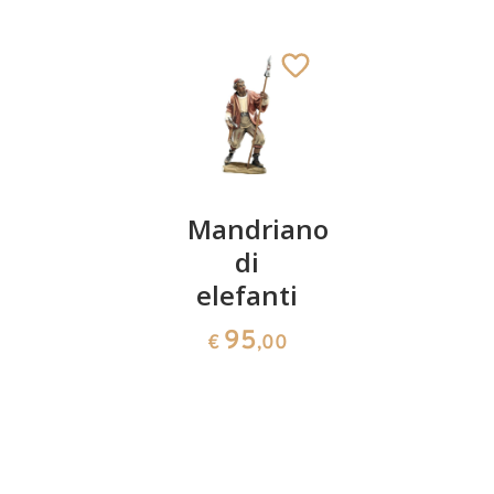
Presepio
Mandriano
Pecora
barocco
di
pascolan
35 pezzi
elefanti
36
€
,00
3232
95
€
,00
€
,00