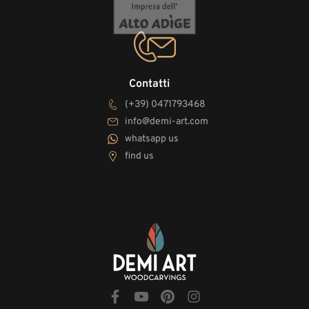
Contatti
(+39) 0471793468
info@demi-art.com
whatsapp us
find us