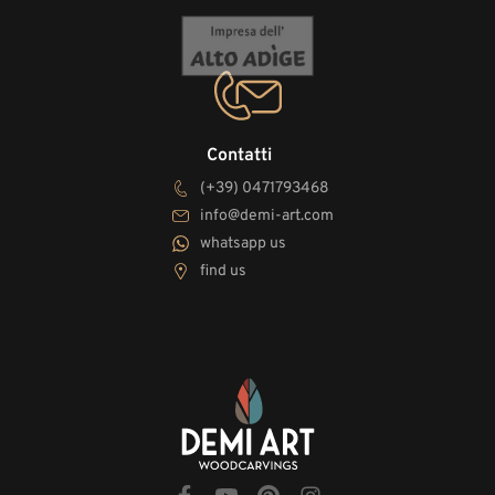
Contatti
(+39) 0471793468
info@demi-art.com
whatsapp us
find us