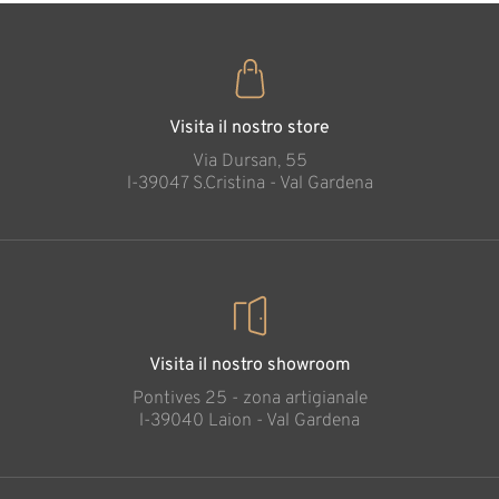
Visita il nostro store
Via Dursan, 55
l-39047 S.Cristina - Val Gardena
Visita il nostro showroom
Pontives 25 - zona artigianale
l-39040 Laion - Val Gardena