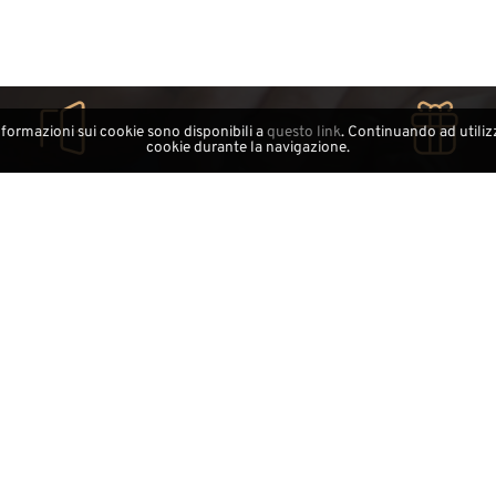
nformazioni sui cookie sono disponibili a
questo link
. Continuando ad utilizz
cookie durante la navigazione.
ta il nostro showroom
Idee regalo
s 25 - zona artigianale
Il regalo perfetto per ogn
40 Laion - Val Gardena
Servizio clienti
Contatti
Dove siamo
Avviso legale
Area Trade