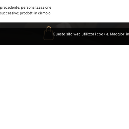
precedente:
personalizzazione
successivo:
prodotti in cirmolo
Questo sito web utilizza i cookie. Maggiori i
Visita il nostro store
Visi
Via Dursan, 55
Pontive
l-39047 S.Cristina - Val Gardena
l-390
Chi è DEMI ART
Demi Art
Video
Fiere
Highlight