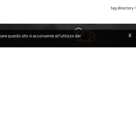
tag directory
x
are questo sito si acconsente all'utilizzo dei
Spedizioni
i occasione
con corriere certificato in 24/48 ore.
Info utili
Come effettuare un ordine
L'esperto risponde
Sculture in legno