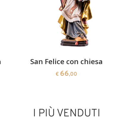
n
San Felice con chiesa
66
€
,00
I PIÙ VENDUTI