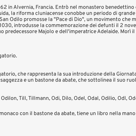
62 in Alvernia, Francia. Entrò nel monastero benedettino 
uida, la riforma cluniacense conobbe un periodo di grande 
 San Odilo promosse la "Pace di Dio", un movimento che mi
l 1030, introdusse la commemorazione dei defunti il 2 nov
uo predecessore Majolo e dell'imperatrice Adelaide. Morì il
gatorio.
gatorio, che rappresenta la sua introduzione della Giornat
saggezza e un bastone da abate, che sottolinea il suo ruol
dilon, Till, Tillmann, Odi, Dilo, Odel, Odal, Odilio, Odl, O
da monaco con il bastone da abate, tiene un libro nella mano