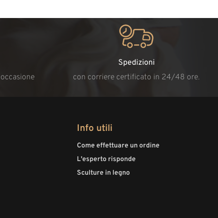
Spedizioni
i occasione
con corriere certificato in 24/48 ore.
Info utili
Come effettuare un ordine
L'esperto risponde
Sculture in legno