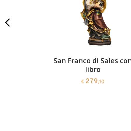
lio
San Franco di Sales co
libro
0
279
€
,10