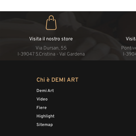
Visita il nostro store
Visi
Via Dursan, 55
Pontive
l-39047 S.Cristina - Val Gardena
l-390
Chi è DEMI ART
Demi Art
Video
Fiere
Highlight
Sitemap