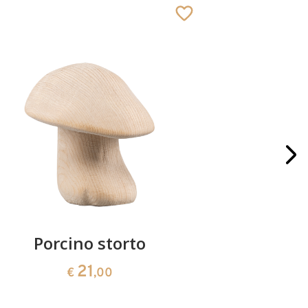
Porcino storto
Blocco p
21
€
,00