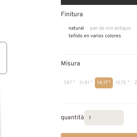
Finitura
natural
pan de oro antiguo
teñido en varios colores
Misura
7.87 "
11.81 "
14.17 "
15.75 "
2
quantità