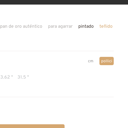
pan de oro auténtico
para agarrar
pintado
teñido
cm
pollici
3.62 "
31.5 "