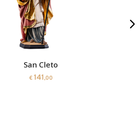
San Cleto
San 
141
€
,00