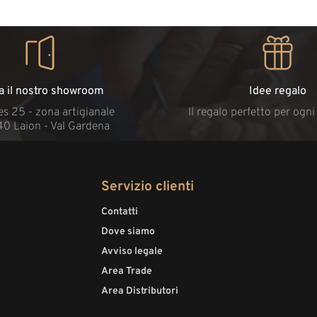
ta il nostro showroom
Idee regalo
s 25 - zona artigianale
Il regalo perfetto per ogn
40 Laion - Val Gardena
Servizio clienti
Contatti
Dove siamo
Avviso legale
Area Trade
Area Distributori