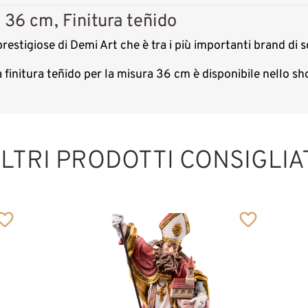
 36 cm, Finitura teñido
restigiose di Demi Art che è tra i più importanti brand di s
a finitura teñido per la misura 36 cm è disponibile nello 
Sant'Odilone di
Cluny con fuoco
LTRI PRODOTTI CONSIGLIA
Aggiunto al carrello