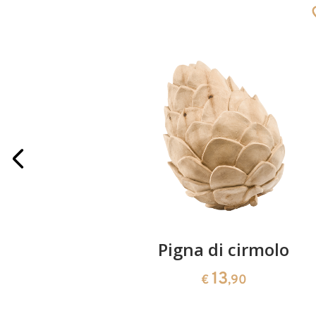
iegie
Pigna di cirmolo
13
€
,90