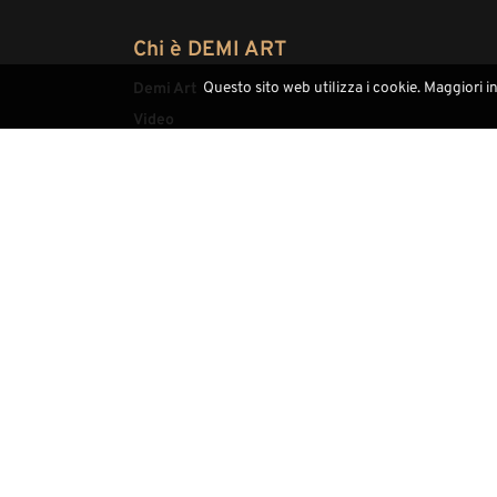
Chi è DEMI ART
Questo sito web utilizza i cookie. Maggiori i
Demi Art
Video
Fiere
Highlight
Sitemap
Contatti
(+39) 0471793468
info@demi-art.com