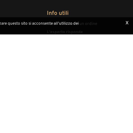
Info utili
x
are questo sito si acconsente all'utilizzo dei
Come effettuare un ordine
L'esperto risponde
Sculture in legno
Pagamenti