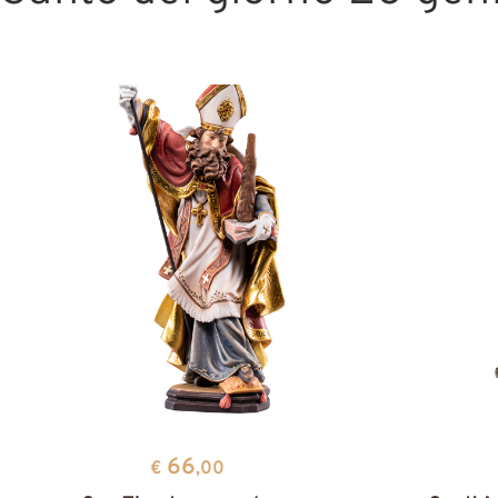
66
€
,00