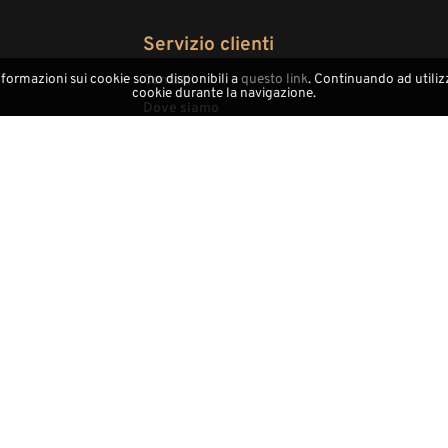
Servizio clienti
nformazioni sui cookie sono disponibili a
questo link
. Continuando ad utilizz
Contatti
cookie durante la navigazione.
Dove siamo
Avviso legale
Area Trade
Area Distributori
Artigianato locale