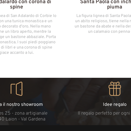
dalardo con corona di
Santa Paola con inch
spine
piuma
nea di San Adalardo di Corbie lo
La figura lignea di Santa Paola
con una tunica monastica e un
un abito religioso, tiene nella
 decorato d'oro. Nella mano
un bastone da abate e nella des
ne un libro aperto, mentre la
un calamaio con penna 
inge un bastone abbaziale. Porta
onastica. I suoi piedi poggiano
 di libri e una corona di spine
giace accanto a lui.
ta il nostro showroom
Idee regalo
s 25 - zona artigianale
Il regalo perfetto per ogn
40 Laion - Val Gardena