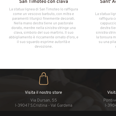
San Timoteo con clava
Sant' A
La statua lignea di San Timoteo lo raffigura
come un vescovo barbuto, con mitra e
La statua lig
paramenti liturgici finemente decorati.
raffigura 
Nella mano destra tiene un pastorale
cappuccio
dorato, mentre nella sinistra stringe una
destra tie
clava, simbolo del suo martirio. Il suo
sinistra str
abbigliamento è riccamente ornato d'oro, e
la tonsura m
il suo sguardo esprime autorità e
su una pila
devozione.
Visita il nostro store
Visi
Via Dursan, 55
Pontive
l-39047 S.Cristina - Val Gardena
l-390