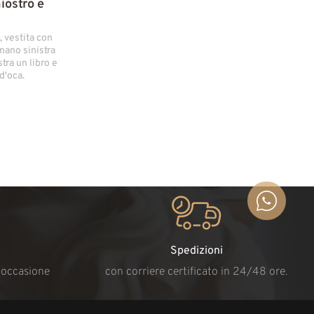
iostro e
, vestita con
 mano sinistra
tra un libro e
d'oca.
Spedizioni
i occasione
con corriere certificato in 24/48 ore.