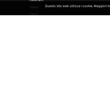
Demi Art
Questo sito web utilizza i cookie. Maggiori i
Video
Fiere
Highlight
Sitemap
Contatti
(+39) 0471793468
info@demi-art.com
whatsapp us
find us