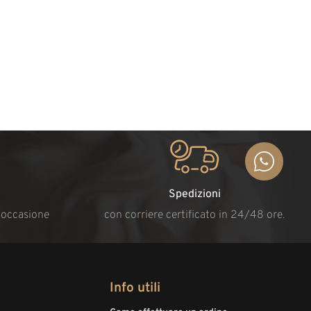
Spedizioni
i occasione
con corriere certificato in 24/48 ore.
Info utili