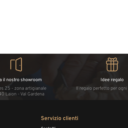
ta il nostro showroom
Idee regalo
s 25 - zona artigianale
Il regalo perfetto per ogn
40 Laion - Val Gardena
Servizio clienti