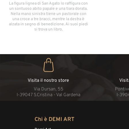
La figura lignea di San Agato lo raffigura con
un sontuoso abito papale e una tiara dorata.
Nella mano sinistra tiene un pastorale con
una croce a tre bracci, mentre la destra è
alzata in segno di benedizione. Ai suoi piedi
si trova un libro.
Visita il nostro store
Visi
Via Dursan, 55
Pontive
l-39047 S.Cristina - Val Gardena
l-390
Chi è DEMI ART