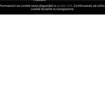
Contatti
nformazioni sui cookie sono disponibili a
questo link
. Continuando ad utilizz
Dove siamo
cookie durante la navigazione.
Avviso legale
Area Trade
Area Distributori
Artigianato locale